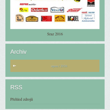
Sraz 2016
Archiv
srpen / 2026
RSS
Přehled zdrojů