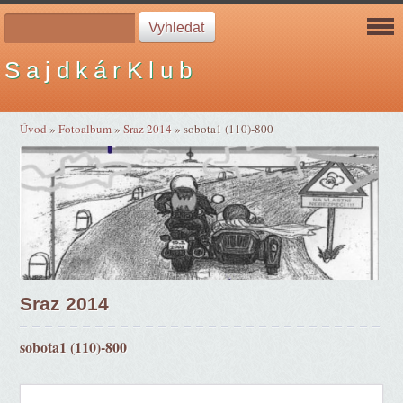
S a j d k á r K l u b
Úvod
»
Fotoalbum
»
Sraz 2014
»
sobota1 (110)-800
Sraz 2014
sobota1 (110)-800