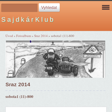
S a j d k á r K l u b
Úvod
»
Fotoalbum
»
Sraz 2014
»
sobota1 (11)-800
Sraz 2014
sobota1 (11)-800