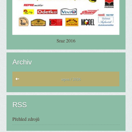
Sraz 2016
Archiv
srpen / 2026
RSS
Přehled zdrojů