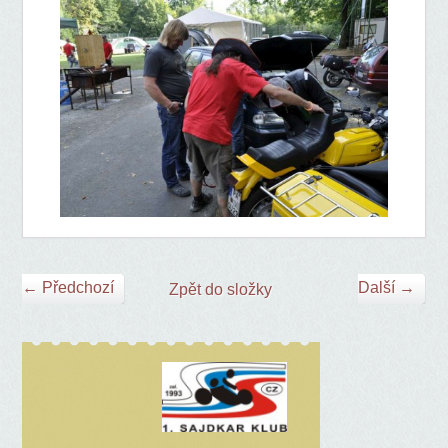
← Předchozí
Další →
Zpět do složky