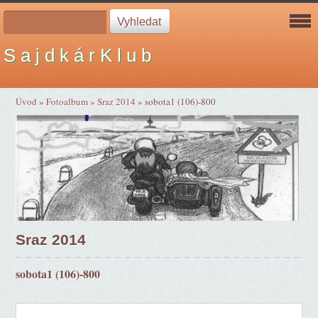
S a j d k á r K l u b
Úvod
»
Fotoalbum
»
Sraz 2014
»
sobota1 (106)-800
Sraz 2014
sobota1 (106)-800