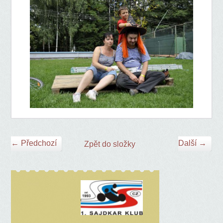
← Předchozí
Další →
Zpět do složky