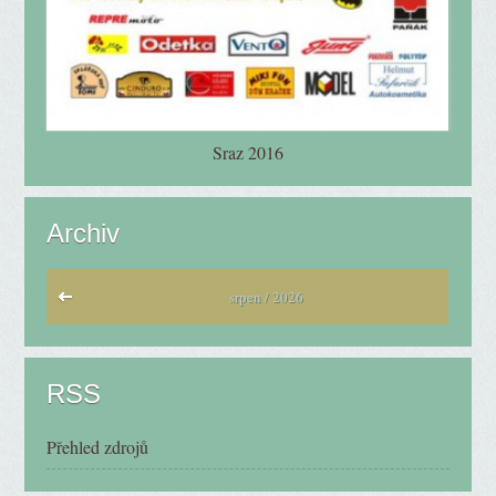
Sraz 2016
Archiv
srpen / 2026
RSS
Přehled zdrojů