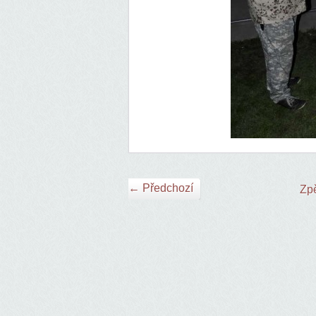
← Předchozí
Zpě