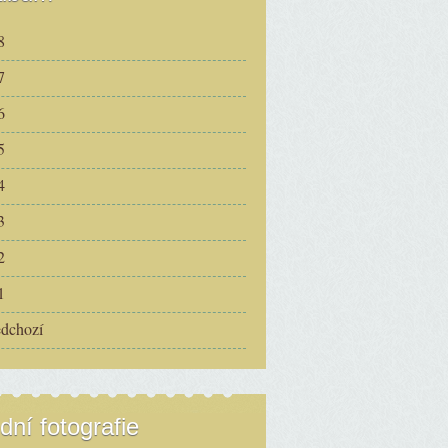
8
7
6
5
4
3
2
1
edchozí
dní fotografie