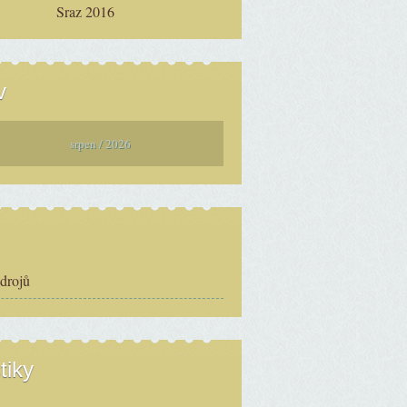
Sraz 2016
v
srpen / 2026
zdrojů
tiky