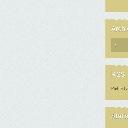
Archi
RSS
Přehled 
Statis