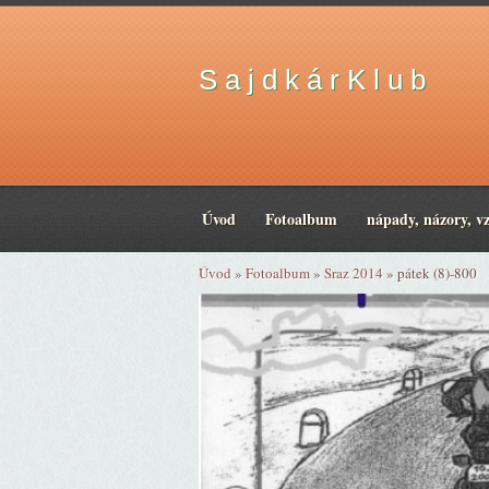
S a j d k á r K l u b
Úvod
Fotoalbum
nápady, názory, v
Úvod
»
Fotoalbum
»
Sraz 2014
»
pátek (8)-800