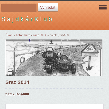
S a j d k á r K l u b
Úvod
»
Fotoalbum
»
Sraz 2014
»
pátek (65)-800
Sraz 2014
pátek (65)-800