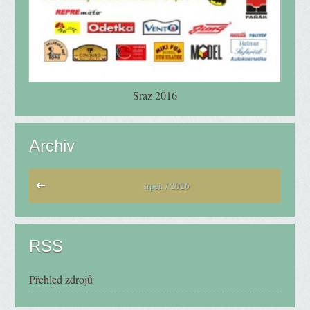
Sraz 2016
Archiv
srpen / 2026
RSS
Přehled zdrojů