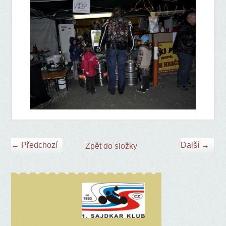
← Předchozí
Další →
Zpět do složky