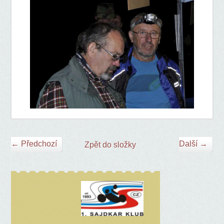
← Předchozí
Další →
Zpět do složky