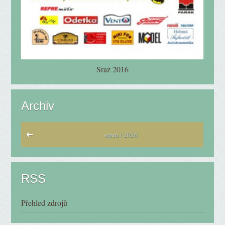
Sraz 2016
Archiv
srpen / 2026
RSS
Přehled zdrojů