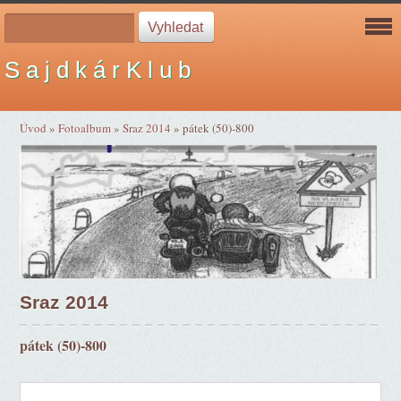
S a j d k á r K l u b
Úvod
»
Fotoalbum
»
Sraz 2014
»
pátek (50)-800
Sraz 2014
pátek (50)-800