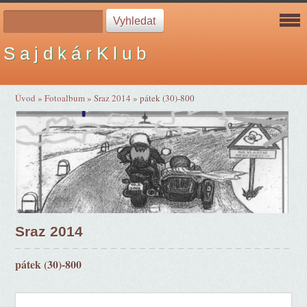
S a j d k á r K l u b
Úvod
»
Fotoalbum
»
Sraz 2014
»
pátek (30)-800
Sraz 2014
pátek (30)-800