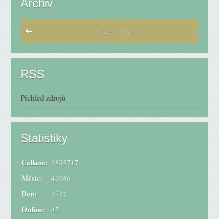
Archiv
srpen / 2026
RSS
Přehled zdrojů
Statistiky
Celkem:
1893717
Měsíc:
41686
Den:
1712
Online:
45