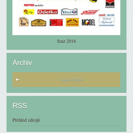
Sraz 2016
Archiv
srpen / 2026
RSS
Přehled zdrojů