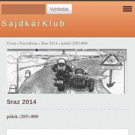
S a j d k á r K l u b
Úvod
»
Fotoalbum
»
Sraz 2014
»
pátek (205)-800
Sraz 2014
pátek (205)-800