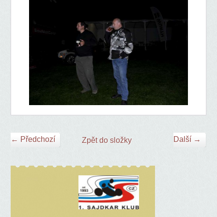
← Předchozí
Další →
Zpět do složky