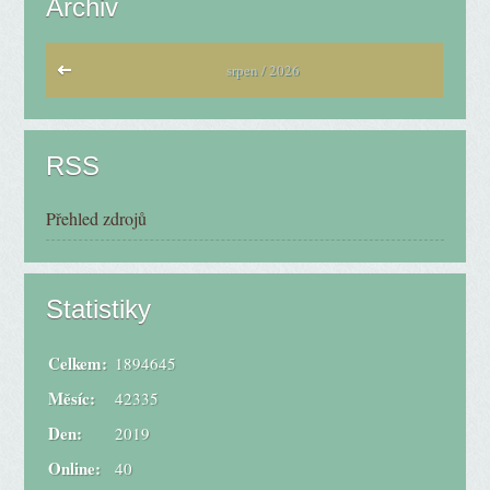
Archiv
srpen / 2026
RSS
Přehled zdrojů
Statistiky
Celkem:
1894645
Měsíc:
42335
Den:
2019
Online:
40