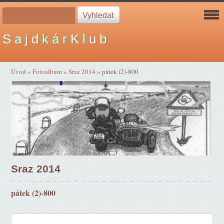
S a j d k á r K l u b
Úvod
»
Fotoalbum
»
Sraz 2014
»
pátek (2)-800
Sraz 2014
pátek (2)-800