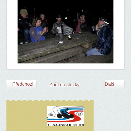
← Předchozí
Další →
Zpět do složky