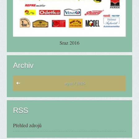
Sraz 2016
Archiv
srpen / 2026
RSS
Přehled zdrojů