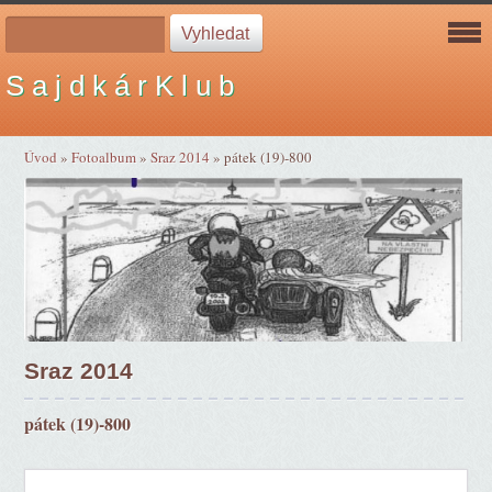
S a j d k á r K l u b
Úvod
»
Fotoalbum
»
Sraz 2014
»
pátek (19)-800
Sraz 2014
pátek (19)-800