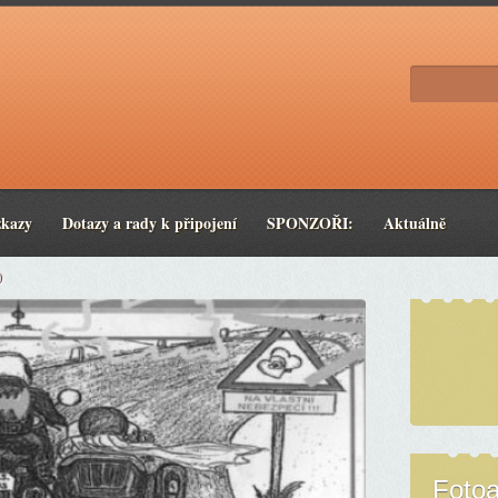
zkazy
Dotazy a rady k připojení
SPONZOŘI:
Aktuálně
0
Foto