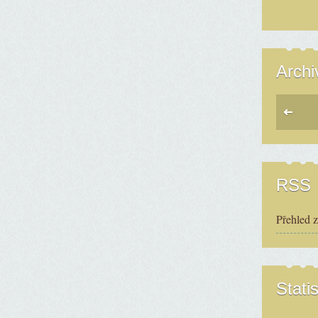
Archi
RSS
Přehled 
Statis