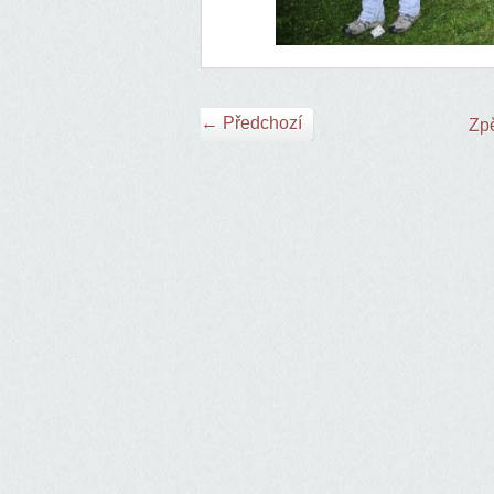
← Předchozí
Zpě