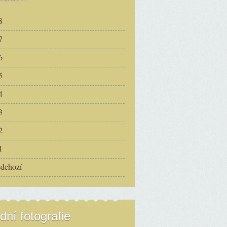
8
7
6
5
4
3
2
1
edchozí
dní fotografie