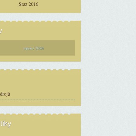
Sraz 2016
v
srpen / 2026
zdrojů
tiky