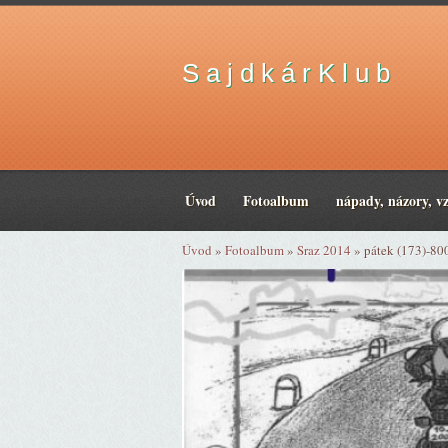
S a j d k á r K l u b
Úvod
Fotoalbum
nápady, názory, v
Úvod
»
Fotoalbum
»
Sraz 2014
»
pátek (173)-80