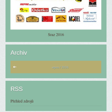
Sraz 2016
Archiv
srpen / 2026
RSS
Přehled zdrojů