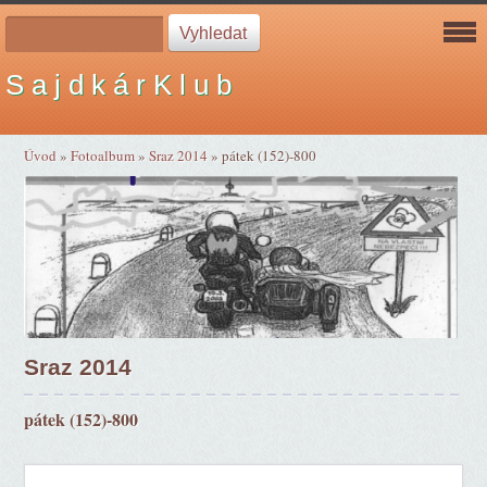
S a j d k á r K l u b
Úvod
»
Fotoalbum
»
Sraz 2014
»
pátek (152)-800
Sraz 2014
pátek (152)-800