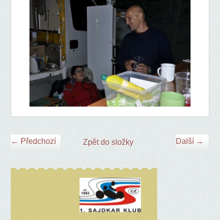
← Předchozí
Další →
Zpět do složky