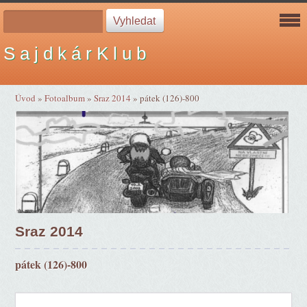
S a j d k á r K l u b
Úvod
»
Fotoalbum
»
Sraz 2014
»
pátek (126)-800
Sraz 2014
pátek (126)-800