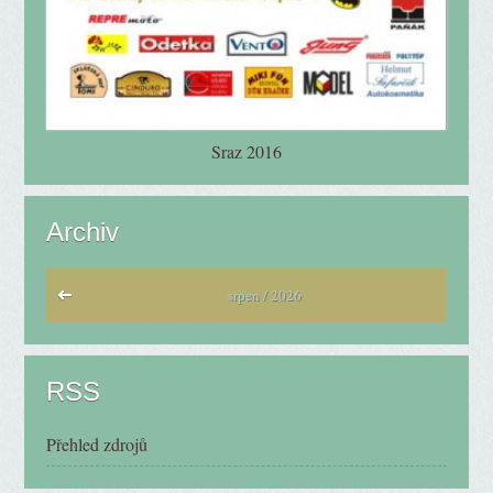
Sraz 2016
Archiv
srpen / 2026
RSS
Přehled zdrojů