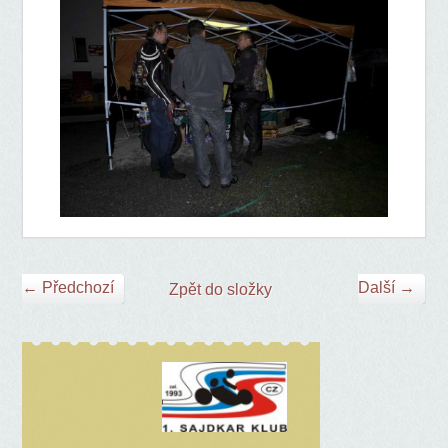
← Předchozí
Další →
Zpět do složky