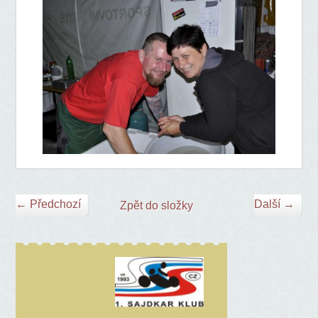
← Předchozí
Další →
Zpět do složky