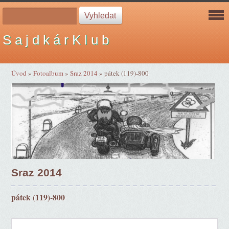
S a j d k á r K l u b
Úvod
»
Fotoalbum
»
Sraz 2014
»
pátek (119)-800
Sraz 2014
pátek (119)-800