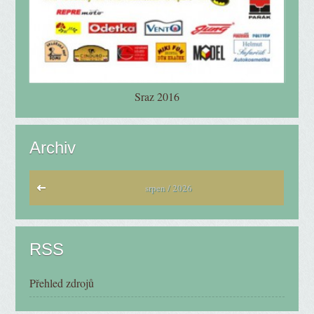
Sraz 2016
Archiv
srpen / 2026
RSS
Přehled zdrojů