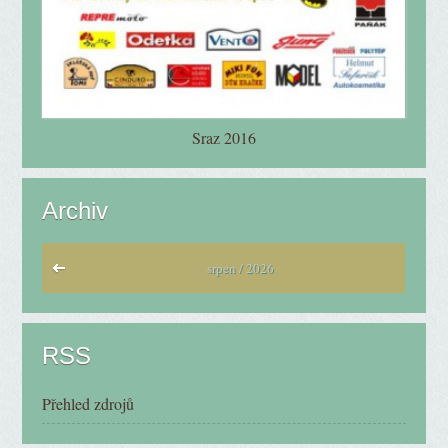
Sraz 2016
Archiv
srpen / 2026
RSS
Přehled zdrojů