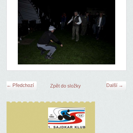
← Předchozí
Další →
Zpět do složky