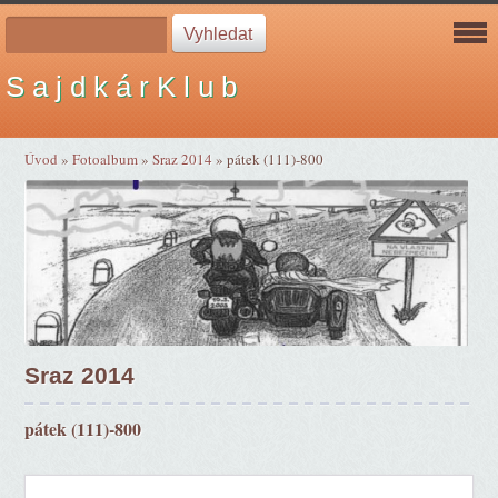
S a j d k á r K l u b
Úvod
»
Fotoalbum
»
Sraz 2014
»
pátek (111)-800
Sraz 2014
pátek (111)-800