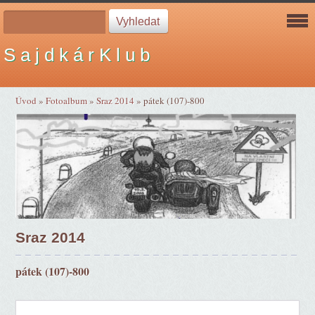
S a j d k á r K l u b
Úvod
»
Fotoalbum
»
Sraz 2014
»
pátek (107)-800
Sraz 2014
pátek (107)-800