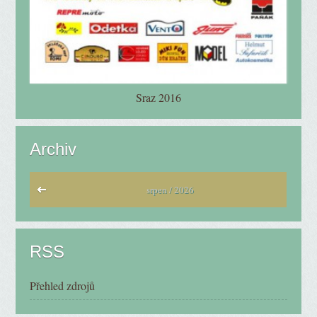
Sraz 2016
Archiv
srpen / 2026
RSS
Přehled zdrojů