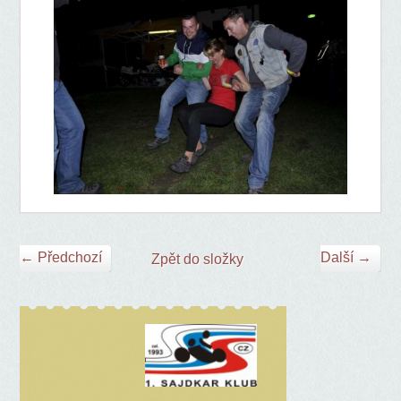
← Předchozí
Další →
Zpět do složky