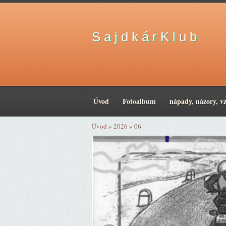
S a j d k á r K l u b
Úvod
Fotoalbum
nápady, názory, v
Úvod
»
2026
»
06