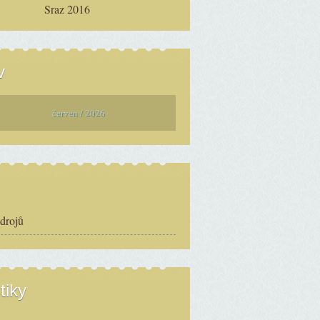
Sraz 2016
v
červen / 2026
zdrojů
tiky