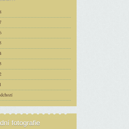
8
7
6
5
4
3
2
1
edchozí
dní fotografie