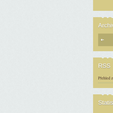
Archi
RSS
Přehled 
Statis