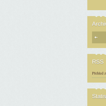
Archi
RSS
Přehled 
Statis