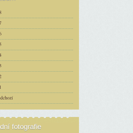
8
7
6
5
4
3
2
1
edchozí
dní fotografie