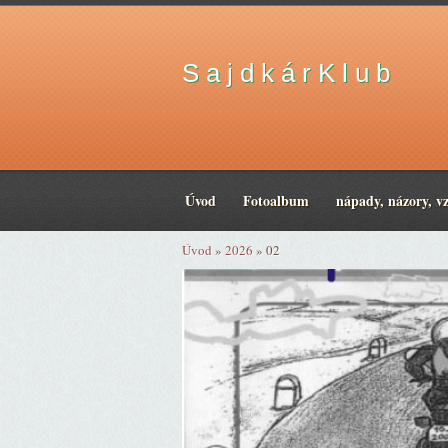
S a j d k á r K l u b
Úvod
Fotoalbum
nápady, názory, v
Úvod
»
2026
»
02