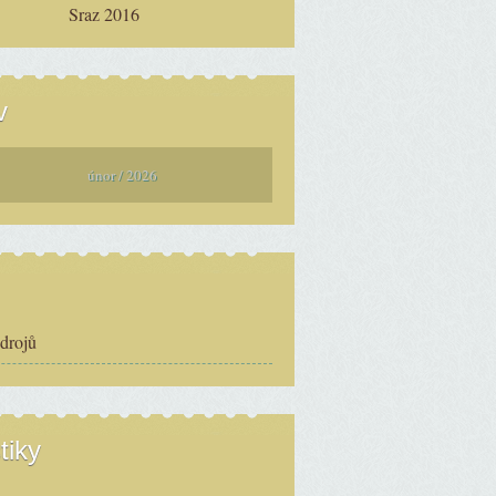
Sraz 2016
v
únor / 2026
zdrojů
tiky