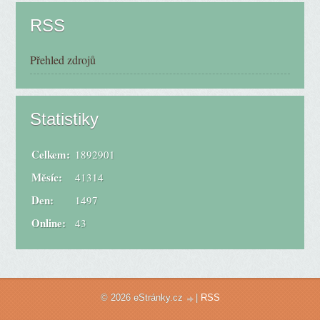
RSS
Přehled zdrojů
Statistiky
Celkem:
1892901
Měsíc:
41314
Den:
1497
Online:
43
© 2026 eStránky.cz
|
RSS