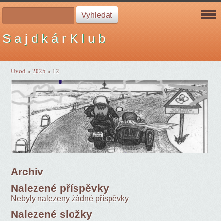
S a j d k á r K l u b
Úvod
»
2025
»
12
Archiv
Nalezené příspěvky
Nebyly nalezeny žádné příspěvky
Nalezené složky